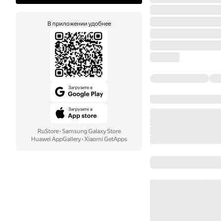
В приложении удобнее
RuStore
·
Samsung Galaxy Store
Huawei AppGallery
·
Xiaomi GetApps