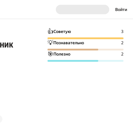
Войти
👍
Советую
3
чник
💡
Познавательно
2
🎯
Полезно
2