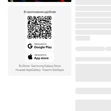
В приложении удобнее
RuStore
·
Samsung Galaxy Store
Huawei AppGallery
·
Xiaomi GetApps