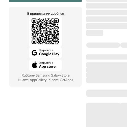
В приложении удобнее
RuStore
·
Samsung Galaxy Store
Huawei AppGallery
·
Xiaomi GetApps