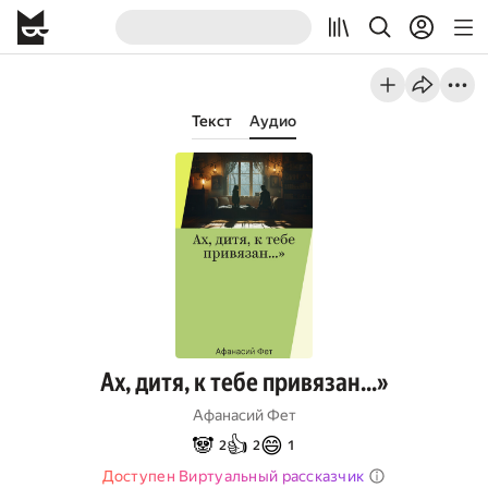
Текст
Аудио
Ах, дитя, к тебе привязан…»
Афанасий Фет
🐼
👍
😄
2
2
1
Доступен Виртуальный рассказчик