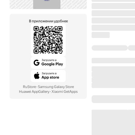
В приложении удобнее
RuStore
·
Samsung Galaxy Store
Huawei AppGallery
·
Xiaomi GetApps