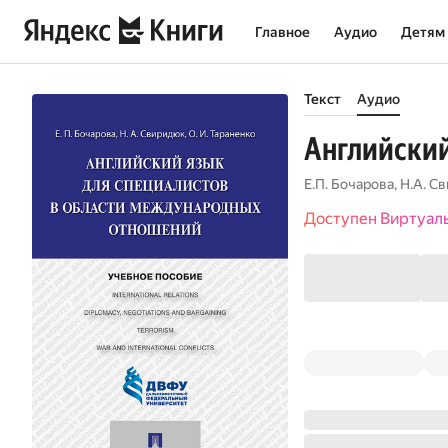
Главное
Аудио
Детям
Текст
Аудио
Английский
Е.П. Бочарова
,
Н.А. С
Доступен Виртуал