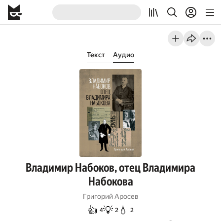
Текст
Аудио
Владимир Набоков, отец Владимира
Набокова
Григорий Аросев
👍
💡
💧
4
2
2