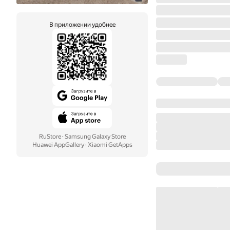
В приложении удобнее
RuStore
·
Samsung Galaxy Store
Huawei AppGallery
·
Xiaomi GetApps