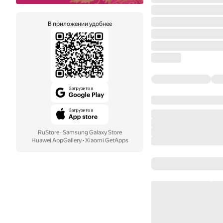
В приложении удобнее
RuStore
·
Samsung Galaxy Store
Huawei AppGallery
·
Xiaomi GetApps