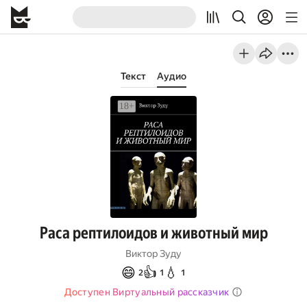
Текст
Аудио
Раса рептилоидов и животный мир
Виктор Зуду
😄
👍
💧
2
1
1
Доступен Виртуальный рассказчик