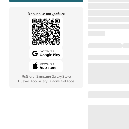
В приложении удобнее
RuStore
·
Samsung Galaxy Store
Huawei AppGallery
·
Xiaomi GetApps