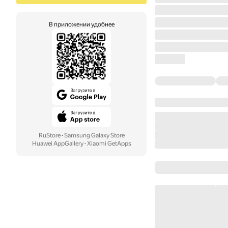
В приложении удобнее
RuStore
·
Samsung Galaxy Store
Huawei AppGallery
·
Xiaomi GetApps