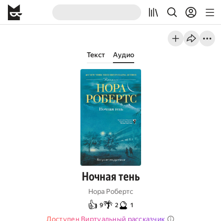
Текст
Аудио
Ночная тень
Нора Робертс
👍
🌴
🔮
9
2
1
Доступен Виртуальный рассказчик