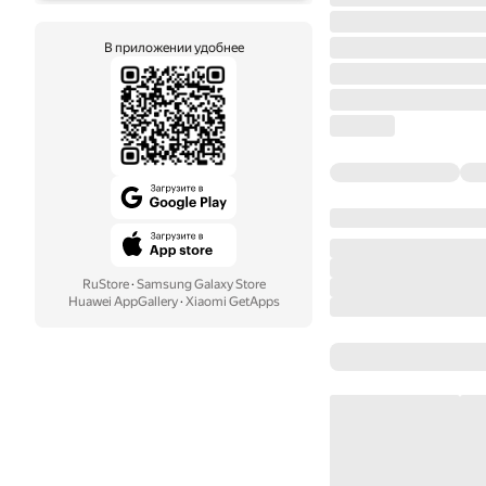
В приложении удобнее
RuStore
·
Samsung Galaxy Store
Huawei AppGallery
·
Xiaomi GetApps