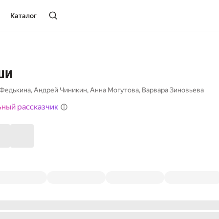
Каталог
ши
 Федькина
,
Андрей Чиникин
,
Анна Могутова
,
Варвара Зиновьева
ьный рассказчик