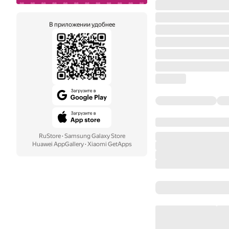
В приложении удобнее
RuStore
·
Samsung Galaxy Store
Huawei AppGallery
·
Xiaomi GetApps