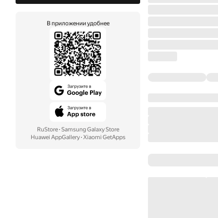
В приложении удобнее
RuStore
·
Samsung Galaxy Store
Huawei AppGallery
·
Xiaomi GetApps