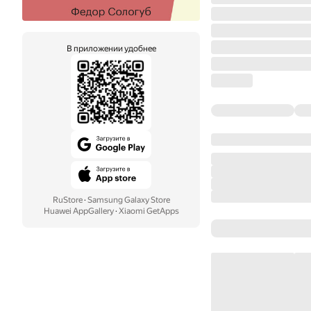
В приложении удобнее
RuStore
·
Samsung Galaxy Store
Huawei AppGallery
·
Xiaomi GetApps