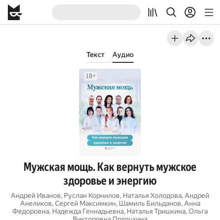
Текст
Аудио
Мужская мощь. Как вернуть мужское
здоровье и энергию
Андрей Иванов
,
Руслан Корнилов
,
Наталья Холодова
,
Андрей
Анеликов
,
Сергей Максимкин
,
Шамиль Бильданов
,
Анна
Федоровна
,
Надежда Геннадьевна
,
Наталья Тришкина
,
Ольга
Викторовна Прядухина