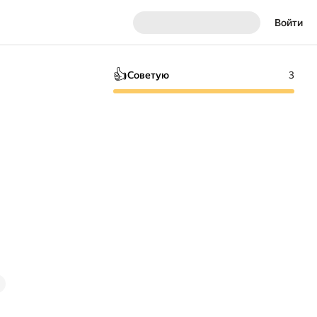
Войти
👍
Советую
3