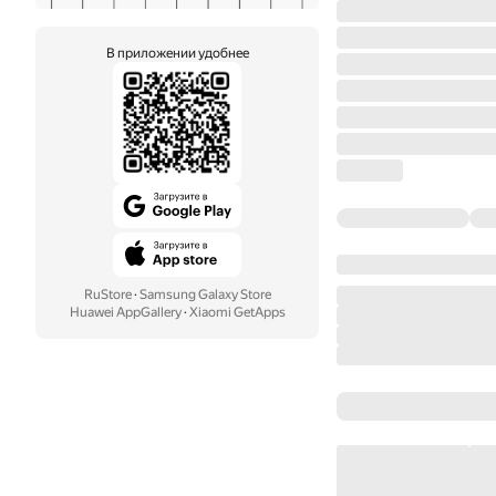
В приложении удобнее
RuStore
·
Samsung Galaxy Store
Huawei AppGallery
·
Xiaomi GetApps