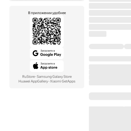
В приложении удобнее
RuStore
·
Samsung Galaxy Store
Huawei AppGallery
·
Xiaomi GetApps