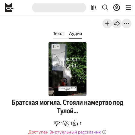
Текст
Аудио
Братская могила. Стояли намертво под
Тулой…
💡
🚀
👍
1
1
1
Доступен Виртуальный рассказчик