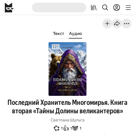
Текст
Аудио
Последний Хранитель Многомирья. Книга
вторая «Тайны Долины великантеров»
Светлана Шульга
💞
👍
🐼
1
1
1