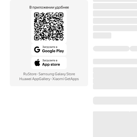
В приложении удобнее
RuStore
·
Samsung Galaxy Store
Huawei AppGallery
·
Xiaomi GetApps