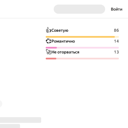
Войти
👍
Советую
86
💞
Романтично
14
🚀
Не оторваться
13