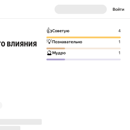
Войти
👍
Советую
4
го влияния
💡
Познавательно
1
🔮
Мудро
1