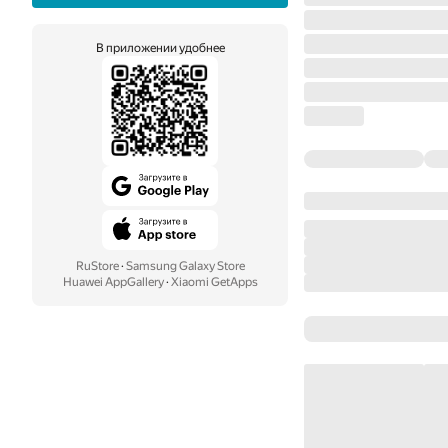
В приложении удобнее
RuStore
·
Samsung Galaxy Store
Huawei AppGallery
·
Xiaomi GetApps