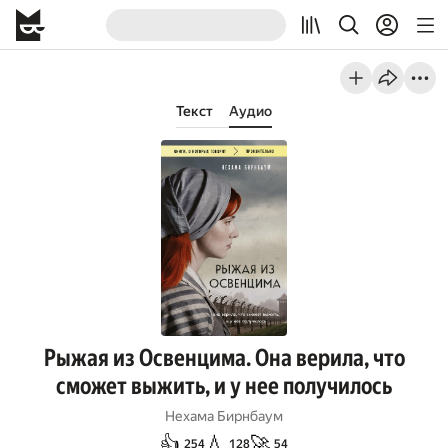
Текст
Аудио
Рыжая из Освенцима. Она верила, что
сможет выжить, и у нее получилось
Нехама Бирнбаум
👍
💧
🚀
254
128
54