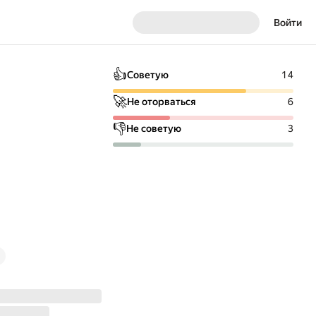
Войти
👍
Советую
14
🚀
Не оторваться
6
👎
Не советую
3