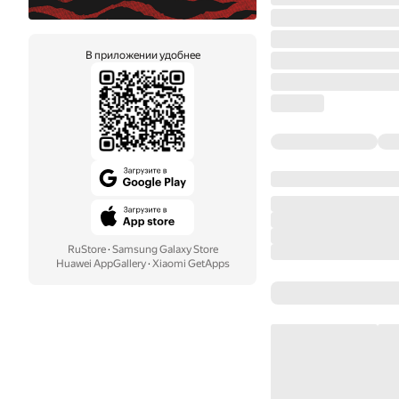
В приложении удобнее
RuStore
·
Samsung Galaxy Store
Huawei AppGallery
·
Xiaomi GetApps