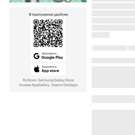
В приложении удобнее
RuStore
·
Samsung Galaxy Store
Huawei AppGallery
·
Xiaomi GetApps