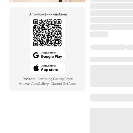
В приложении удобнее
RuStore
·
Samsung Galaxy Store
Huawei AppGallery
·
Xiaomi GetApps