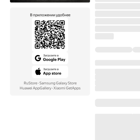
В приложении удобнее
RuStore
·
Samsung Galaxy Store
Huawei AppGallery
·
Xiaomi GetApps