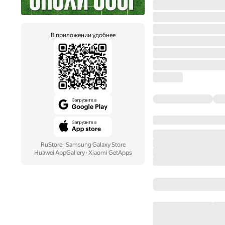
В приложении удобнее
RuStore
·
Samsung Galaxy Store
Huawei AppGallery
·
Xiaomi GetApps