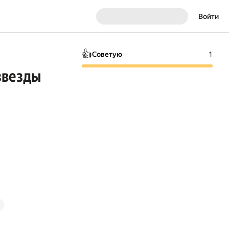
Войти
👍
Советую
1
звезды