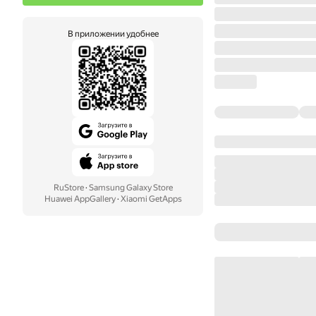
В приложении удобнее
RuStore
·
Samsung Galaxy Store
Huawei AppGallery
·
Xiaomi GetApps