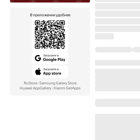
В приложении удобнее
RuStore
·
Samsung Galaxy Store
Huawei AppGallery
·
Xiaomi GetApps