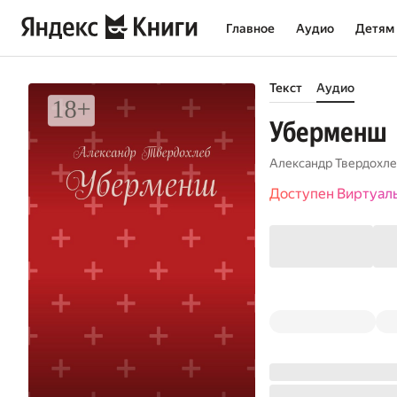
Главное
Аудио
Детям
Текст
Аудио
Уберменш
Александр Твердохл
Доступен Виртуал