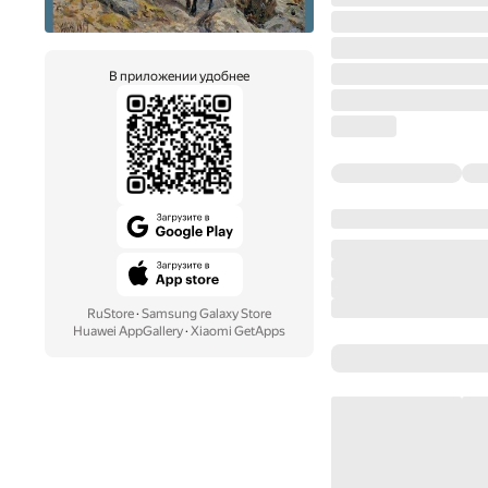
В приложении удобнее
RuStore
·
Samsung Galaxy Store
Huawei AppGallery
·
Xiaomi GetApps