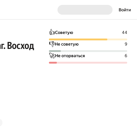
Войти
👍
Советую
44
г. Восход
👎
Не советую
9
🚀
Не оторваться
6