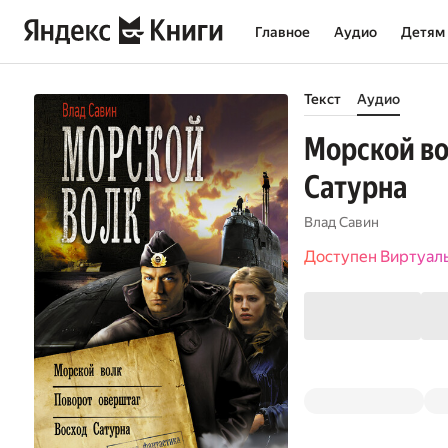
Главное
Аудио
Детям
Текст
Аудио
Морской во
Сатурна
Влад Савин
Доступен Виртуал