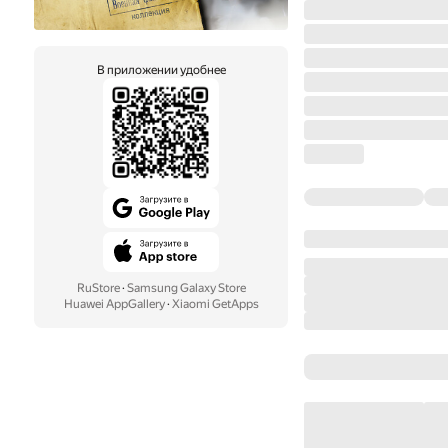
В приложении удобнее
RuStore
·
Samsung Galaxy Store
Huawei AppGallery
·
Xiaomi GetApps