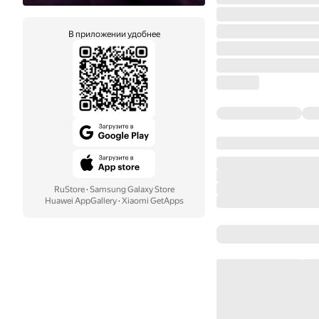
В приложении удобнее
RuStore
·
Samsung Galaxy Store
Huawei AppGallery
·
Xiaomi GetApps