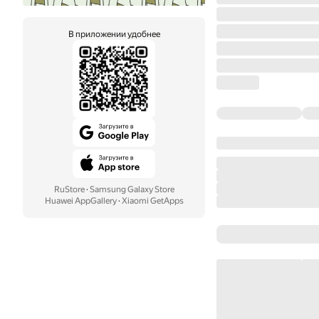
В приложении удобнее
RuStore
·
Samsung Galaxy Store
Huawei AppGallery
·
Xiaomi GetApps