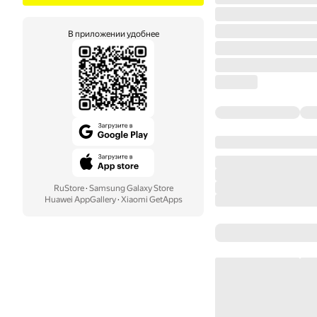
В приложении удобнее
RuStore
·
Samsung Galaxy Store
Huawei AppGallery
·
Xiaomi GetApps