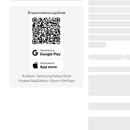
В приложении удобнее
RuStore
·
Samsung Galaxy Store
Huawei AppGallery
·
Xiaomi GetApps