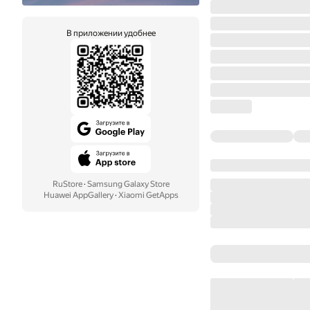
В приложении удобнее
RuStore
·
Samsung Galaxy Store
Huawei AppGallery
·
Xiaomi GetApps