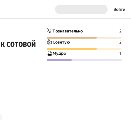
Войти
💡
Познавательно
2
к сотовой
👍
Советую
2
🔮
Мудро
1