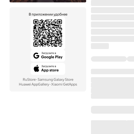
В приложении удобнее
RuStore
·
Samsung Galaxy Store
Huawei AppGallery
·
Xiaomi GetApps