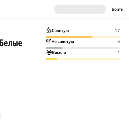
Войти
👍
Советую
17
«Белые
👎
Не советую
6
😄
Весело
4