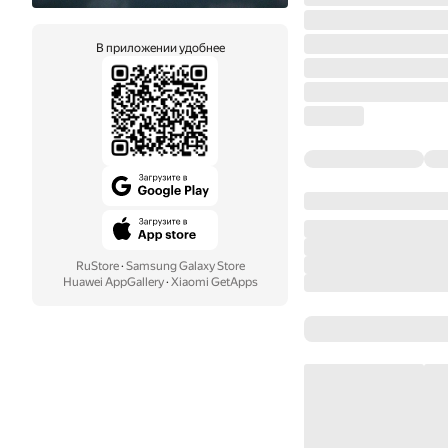
В приложении удобнее
RuStore
·
Samsung Galaxy Store
Huawei AppGallery
·
Xiaomi GetApps