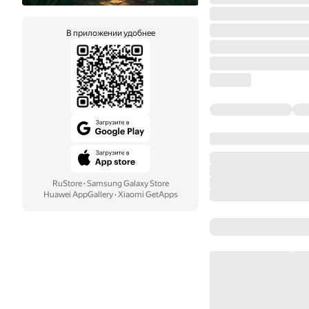
В приложении удобнее
RuStore
·
Samsung Galaxy Store
Huawei AppGallery
·
Xiaomi GetApps