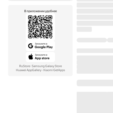
В приложении удобнее
RuStore
·
Samsung Galaxy Store
Huawei AppGallery
·
Xiaomi GetApps