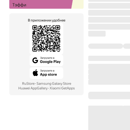
В приложении удобнее
RuStore
·
Samsung Galaxy Store
Huawei AppGallery
·
Xiaomi GetApps