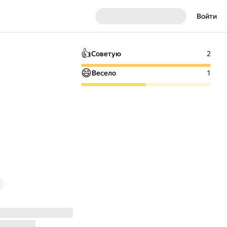
Войти
👍
Советую
2
😄
Весело
1