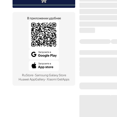
В приложении удобнее
RuStore
·
Samsung Galaxy Store
Huawei AppGallery
·
Xiaomi GetApps