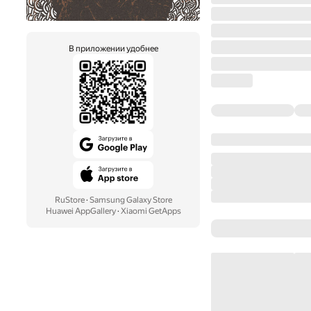
В приложении удобнее
RuStore
·
Samsung Galaxy Store
Huawei AppGallery
·
Xiaomi GetApps