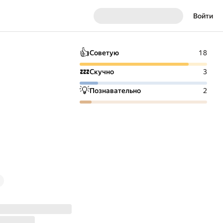
Войти
👍
Советую
18
💤
Скучно
3
💡
Познавательно
2