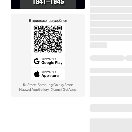
В приложении удобнее
RuStore
·
Samsung Galaxy Store
Huawei AppGallery
·
Xiaomi GetApps