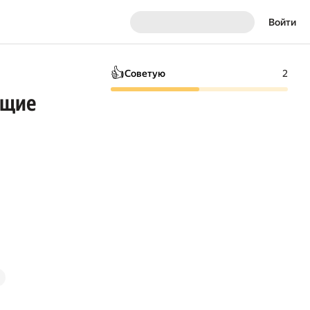
Войти
👍
Советую
2
ющие