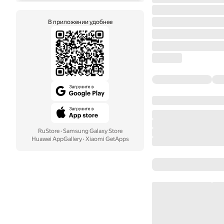
В приложении удобнее
RuStore
·
Samsung Galaxy Store
Huawei AppGallery
·
Xiaomi GetApps