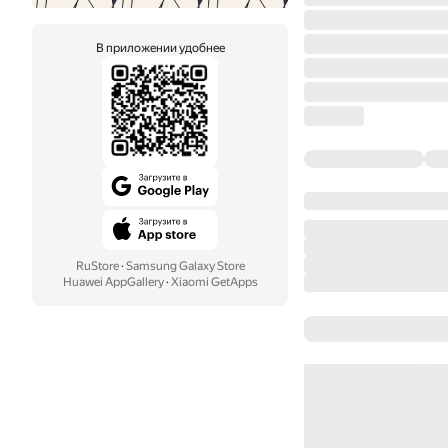
В приложении удобнее
RuStore
·
Samsung Galaxy Store
Huawei AppGallery
·
Xiaomi GetApps