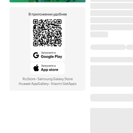
В приложении удобнее
RuStore
·
Samsung Galaxy Store
Huawei AppGallery
·
Xiaomi GetApps