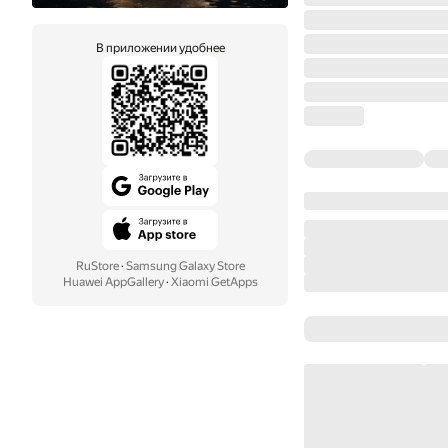
В приложении удобнее
RuStore
·
Samsung Galaxy Store
Huawei AppGallery
·
Xiaomi GetApps